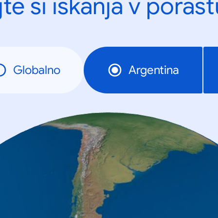
te si iskanja v porast
Globalno
Argentina