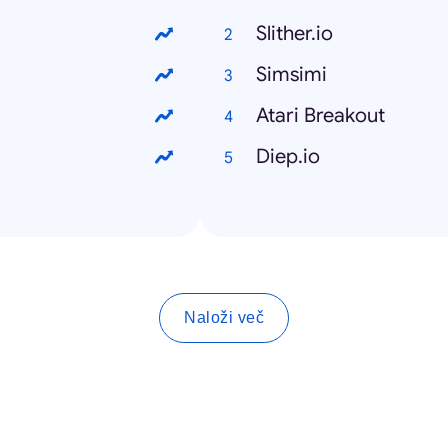
Slither.io
Simsimi
Atari Breakout
Diep.io
Naloži več