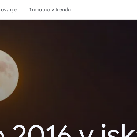
kovanje
Trenutno v trendu
 2016 v is