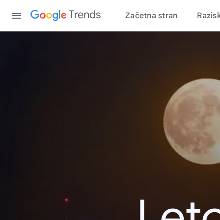
Content
Trends
Začetna stran
Razis
Leto