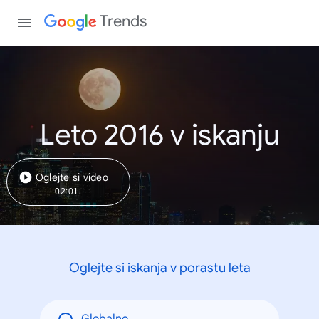
Trends
Leto 2016 v iskanju
Oglejte si video
02:01
Oglejte si iskanja v porastu leta