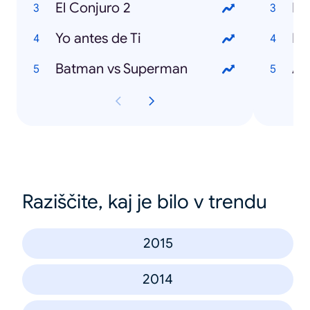
El Conjuro 2
Pr
Yo antes de Ti
Fi
Batman vs Superman
Al
Raziščite, kaj je bilo v trendu
2015
2014