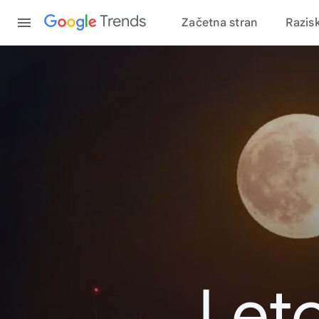
Content
Trends
Začetna stran
Razis
Leto