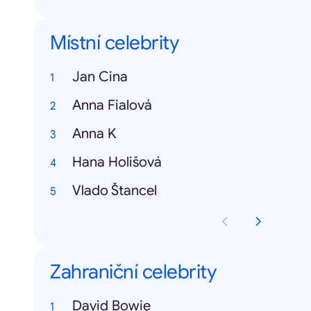
Místní celebrity
Jan Cina
Anna Fialová
Anna K
Hana Holišová
Vlado Štancel
Zahraniční celebrity
David Bowie