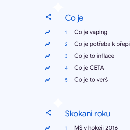
Co je
Co je vaping
Co je potřeba k přep
Co je to inflace
Co je CETA
Co je to verš
Skokani roku
MS v hokeji 2016