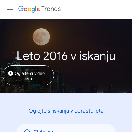
Trends
Leto 2016 v iskanju
Oglejte si video
02:01
Oglejte si iskanja v porastu leta