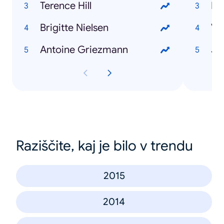
Terence Hill
He
Brigitte Nielsen
Va
Antoine Griezmann
Ja
Raziščite, kaj je bilo v trendu
2015
2014