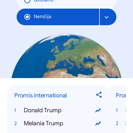
Globalno
Nemčija
Promis international
Promis
Donald Trump
Ni
Melania Trump
Sa