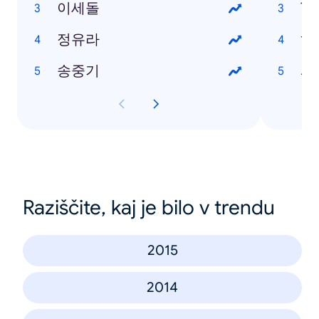
이세돌
T
정유라
하
송중기
Raziščite, kaj je bilo v trendu
2015
2014