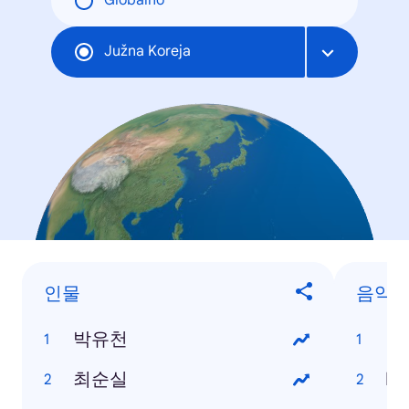
Globalno
Južna Koreja
인물
음악
박유천
백
최순실
PP