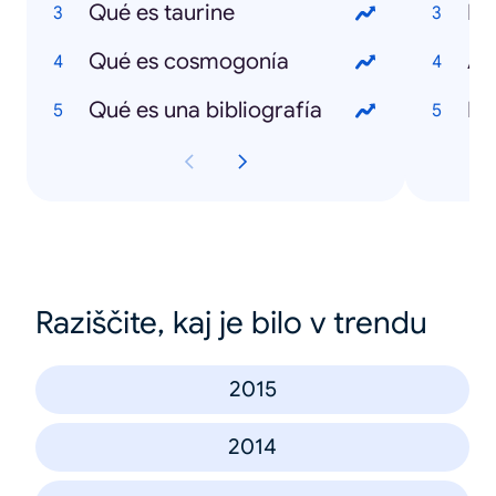
Qué es taurine
LoL
Qué es cosmogonía
Ag
Qué es una bibliografía
Fa
Raziščite, kaj je bilo v trendu
2015
2014