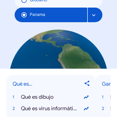
Globalno
Panama
Qué es...
Gami
Qué es dibujo
Po
Qué es virus informático
Sli