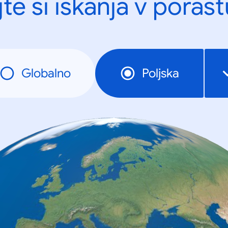
te si iskanja v porast
Globalno
Poljska