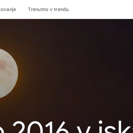
kovanje
Trenutno v trendu
 2016 v is