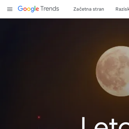
Content
Trends
Začetna stran
Razis
Leto