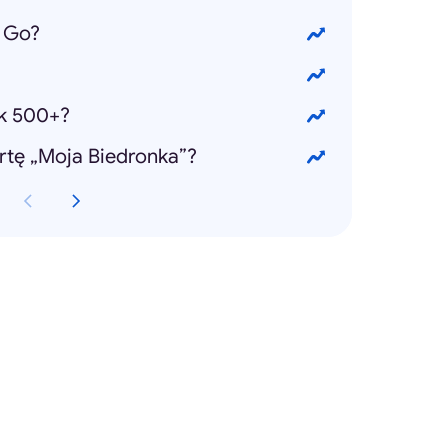
 Go?
k 500+?
rtę „Moja Biedronka”?