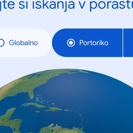
te si iskanja v porast
Globalno
Portoriko