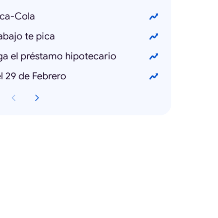
oca-Cola
abajo te pica
ga el préstamo hipotecario
l 29 de Febrero