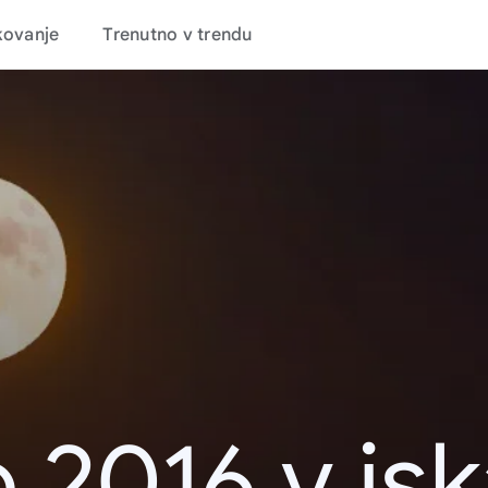
kovanje
Trenutno v trendu
 2016 v is