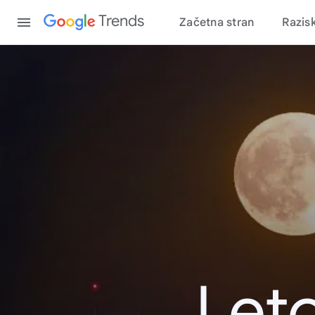
Content
Trends
Začetna stran
Razis
Leto