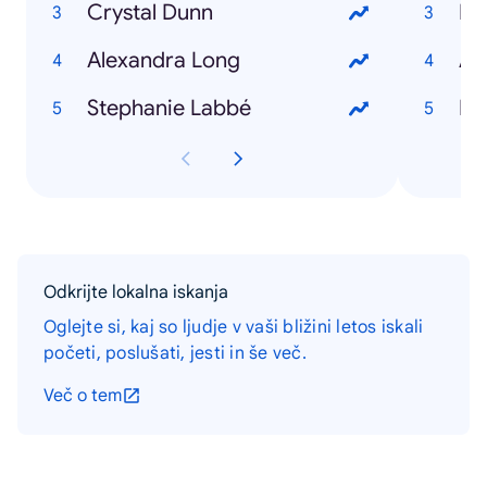
Crystal Dunn
Mil
Alexandra Long
At
Stephanie Labbé
Ke
Odkrijte lokalna iskanja
Oglejte si, kaj so ljudje v vaši bližini letos iskali
početi, poslušati, jesti in še več.
Več o tem