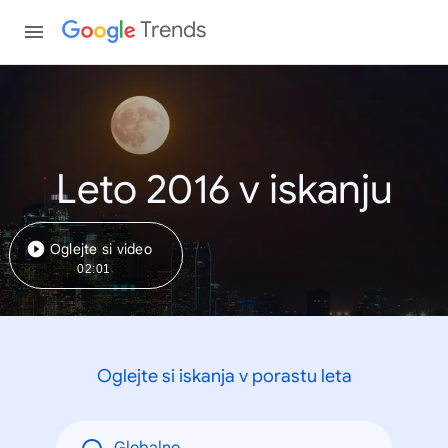
Trends
Leto 2016 v iskanju
Oglejte si video
02:01
Oglejte si iskanja v porastu leta