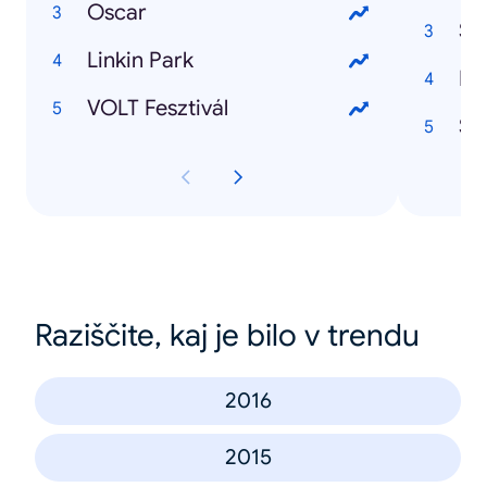
Oscar
Su
Linkin Park
VOLT Fesztivál
St
Raziščite, kaj je bilo v trendu
2016
2015