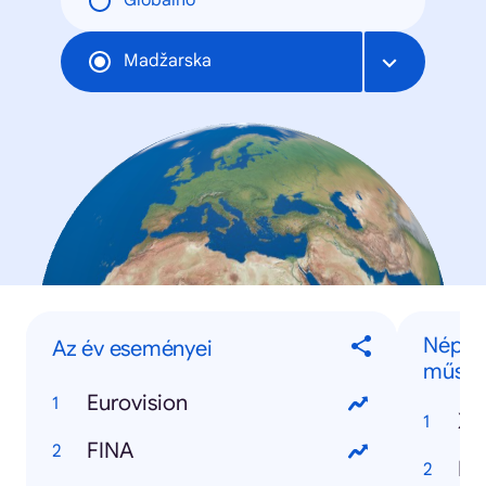
Globalno
Madžarska
Népsz
Az év eseményei
műsor
Eurovision
X-
FINA
Ex