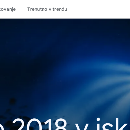
kovanje
Trenutno v trendu
 2018 v is