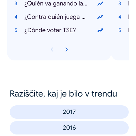
¿Quién va ganando las elecciones 2018?
Inf
¿Contra quién juega Costa Rica en el Mundial 2018?
De
¿Dónde votar TSE?
La
Raziščite, kaj je bilo v trendu
2017
2016