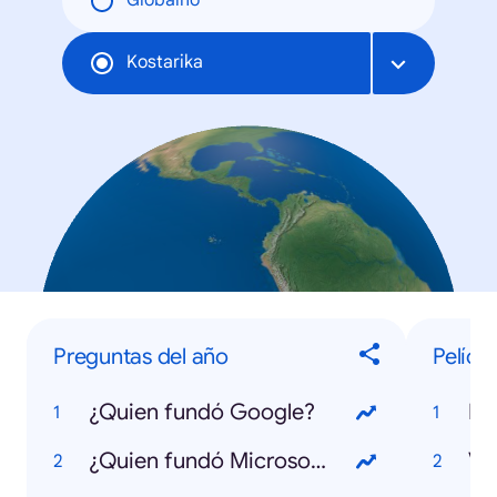
Globalno
Kostarika
Preguntas del año
Pelícu
¿Quien fundó Google?
Bo
¿Quien fundó Microsoft?
Ve