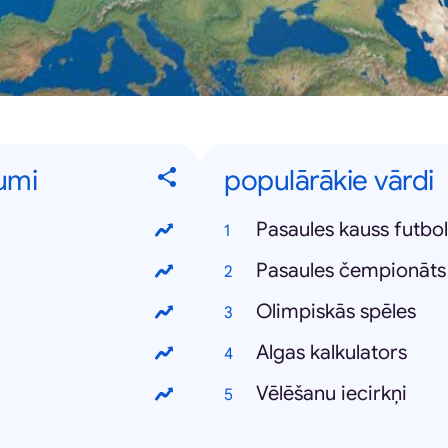
kumi
populārākie vārdi
Pasaules kauss futbo
Pasaules čempionāts
Olimpiskās spēles
Algas kalkulators
Vēlēšanu iecirkņi