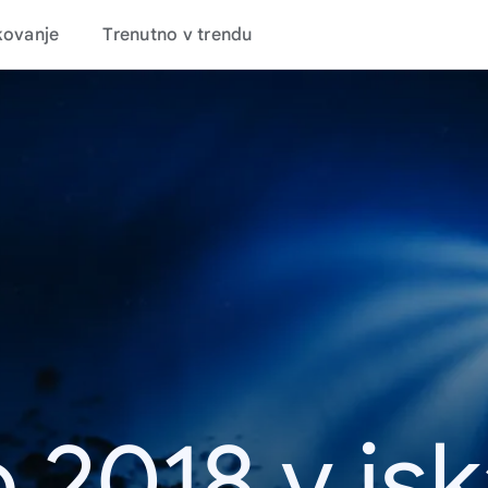
kovanje
Trenutno v trendu
 2018 v is