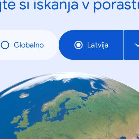
te si iskanja v porast
Globalno
Latvija