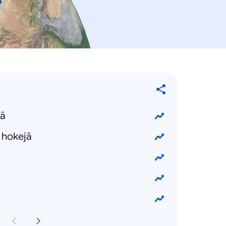
lā
 hokejā