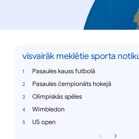
visvairāk meklētie sporta noti
Pasaules kauss futbolā
Pasaules čempionāts hokejā
Olimpiskās spēles
Wimbledon
US open