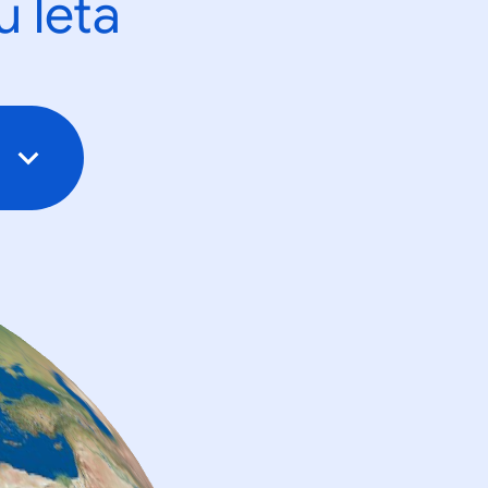
u leta