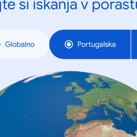
te si iskanja v porast
Globalno
Portugalska