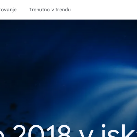
kovanje
Trenutno v trendu
 2018 v is