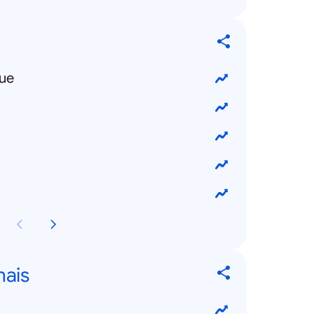
ue
nais