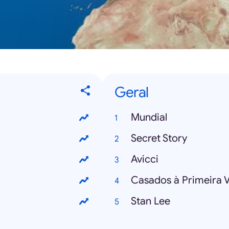
Geral
Mundial
Secret Story
Avicci
Casados à Primeira V
Stan Lee