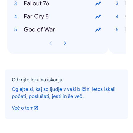
Fallout 76
Ba
Far Cry 5
Go
God of War
Kil
Odkrijte lokalna iskanja
Oglejte si, kaj so ljudje v vaši bližini letos iskali
početi, poslušati, jesti in še več.
Več o tem