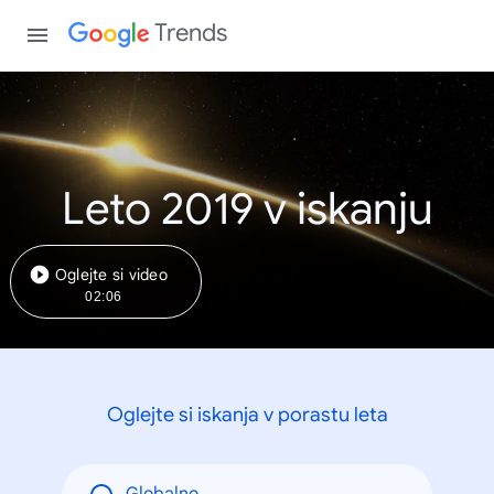
Trends
Leto 2019 v iskanju
Oglejte si video
02:06
Oglejte si iskanja v porastu leta