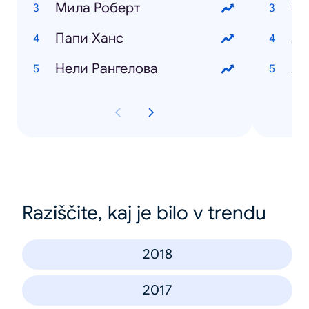
Мила Роберт
US
Папи Ханс
Ли
Нели Рангелова
Ле
Raziščite, kaj je bilo v trendu
2018
2017