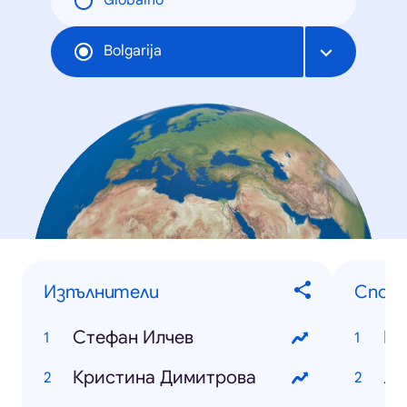
Globalno
Bolgarija
Изпълнители
Спор
Стефан Илчев
Бъ
Кристина Димитрова
Ле