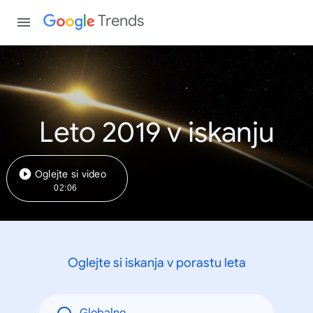
Trends
Leto 2019 v iskanju
Oglejte si video
02:06
Oglejte si iskanja v porastu leta