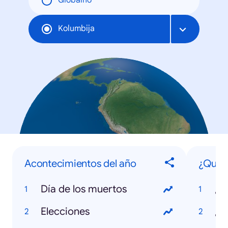
Globalno
Kolumbija
Acontecimientos del año
¿Qué 
Día de los muertos
Elecciones
¿Q