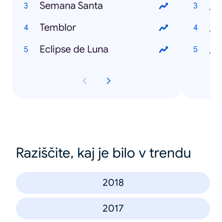
Semana Santa
¿Q
Temblor
¿Q
Eclipse de Luna
Raziščite, kaj je bilo v trendu
2018
2017