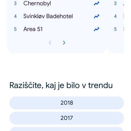
Chernobyl
An
Svinkløv Badehotel
Area 51
Lu
Raziščite, kaj je bilo v trendu
2018
2017