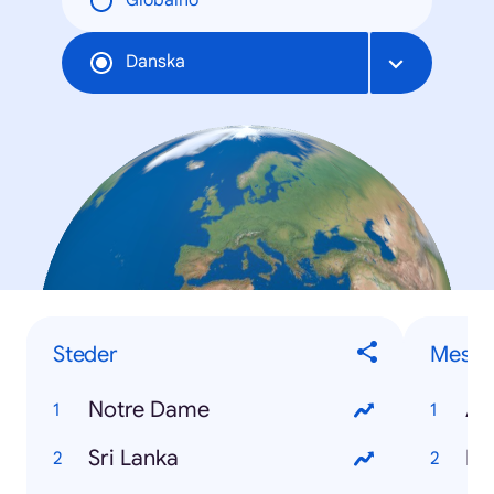
Globalno
Danska
Steder
Mest t
Notre Dame
Au
Sri Lanka
Ra