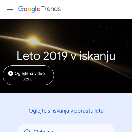
Trends
Leto 2019 v iskanju
Oglejte si video
02:06
Oglejte si iskanja v porastu leta