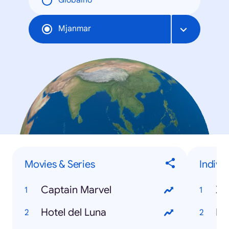
Globalno
Mjanmar
Movies & Series
Indivi
Captain Marvel
Xi
Hotel del Luna
Ht