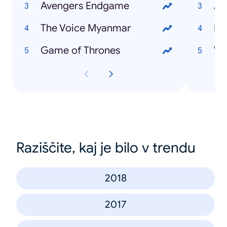
Avengers Endgame
Al
The Voice Myanmar
Na
Game of Thrones
Wa
Raziščite, kaj je bilo v trendu
2018
2017