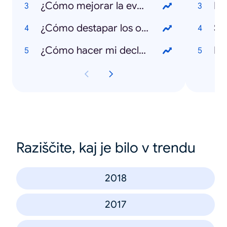
¿Cómo mejorar la evaluación en el aula?
Big
¿Cómo destapar los oídos?
St
¿Cómo hacer mi declaración anual?
Bot
Raziščite, kaj je bilo v trendu
2018
2017