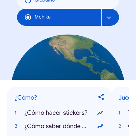
Globalno
Mehika
¿Cómo?
Juegos
¿Cómo hacer stickers?
Ti
¿Cómo saber dónde hay gasolina?
OM