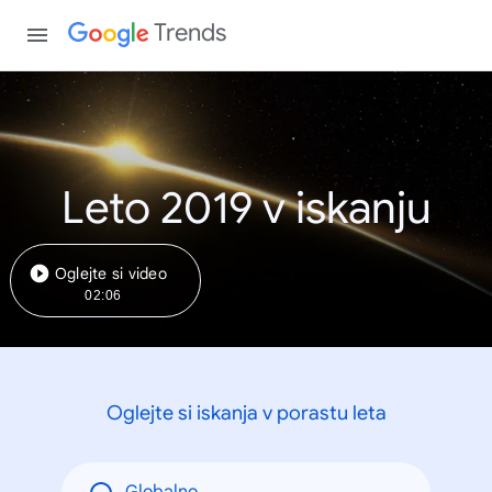
Trends
Leto 2019 v iskanju
Oglejte si video
02:06
Oglejte si iskanja v porastu leta