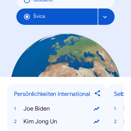
Globalno
Švica
Persönlichkeiten International
Selbe
Joe Biden
Kim Jong Un