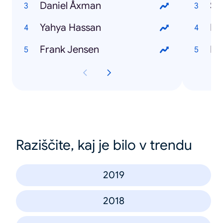
Daniel Åxman
St
Yahya Hassan
Fil
Frank Jensen
Br
Raziščite, kaj je bilo v trendu
2019
2018