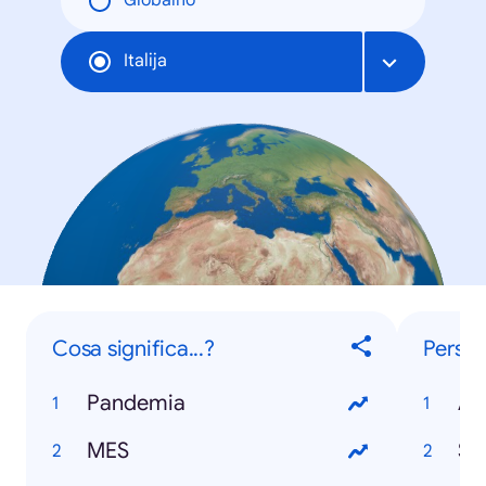
Globalno
Italija
Cosa significa...?
Perso
Pandemia
Al
MES
Si