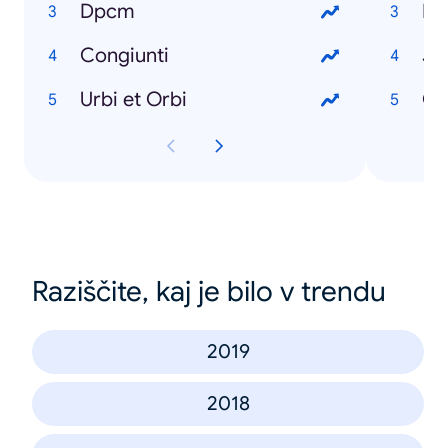
Dpcm
Do
Congiunti
Jo
Urbi et Orbi
Gi
Raziščite, kaj je bilo v trendu
2019
2018