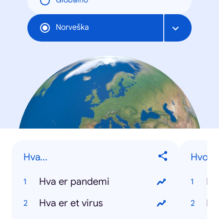
Globalno
Norveška
Hva...
Hvorda
Hva er pandemi
Hva er et virus
Hv