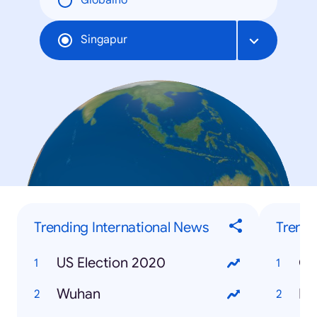
Globalno
Singapur
Trending International News
Trendi
US Election 2020
Gr
Wuhan
Bu