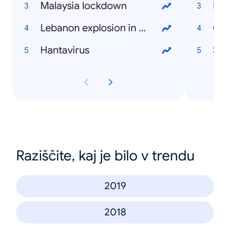
Malaysia lockdown
Fa
Lebanon explosion in Beirut
Ca
Hantavirus
St
Raziščite, kaj je bilo v trendu
2019
2018