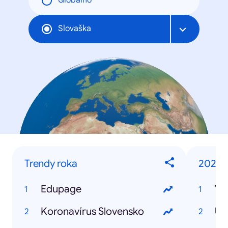
Globalno
Slovaška
Trendy roka
2020
Edupage
Vý
Koronavírus Slovensko
US