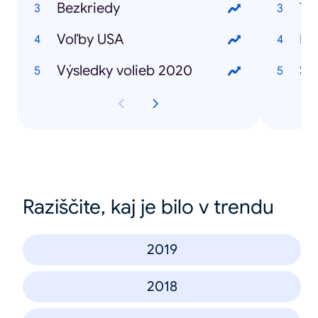
Bezkriedy
To
Voľby USA
Pl
Výsledky volieb 2020
Su
Raziščite, kaj je bilo v trendu
2019
2018