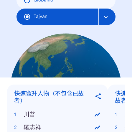
Globalno
Tajvan
快速竄升人物（不包含已故
快速
者）
故者
川普
川
羅志祥
金