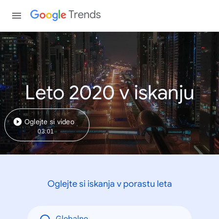
Trends
Leto 2020 v iskanju
Oglejte si video
03:01
Oglejte si iskanja v porastu leta