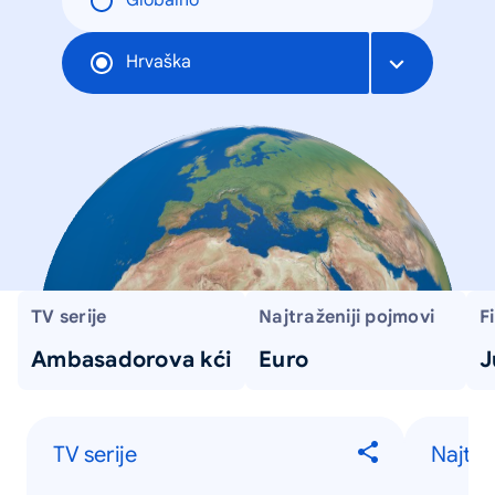
Globalno
Hrvaška
TV serije
Najtraženiji pojmovi
F
Ambasadorova kći
Euro
J
TV serije
Najtra