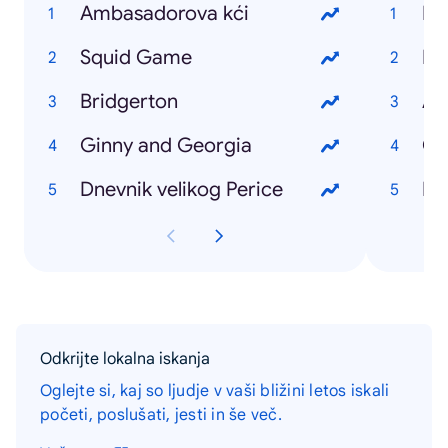
Ambasadorova kći
Eu
Squid Game
Izb
Bridgerton
Am
Ginny and Georgia
CO
Dnevnik velikog Perice
Di
Odkrijte lokalna iskanja
Oglejte si, kaj so ljudje v vaši bližini letos iskali
početi, poslušati, jesti in še več.