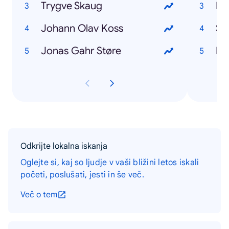
Trygve Skaug
Exi
Johann Olav Koss
So
Jonas Gahr Støre
Rå
Odkrijte lokalna iskanja
Oglejte si, kaj so ljudje v vaši bližini letos iskali
početi, poslušati, jesti in še več.
Več o tem