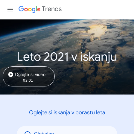
Trends
Leto 2021 v iskanju
Oglejte si video
02:01
Oglejte si iskanja v porastu leta