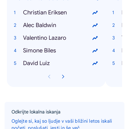
Christian Eriksen
Ro
Alec Baldwin
No
Valentino Lazaro
To
Simone Biles
Lui
David Luiz
Ma
Odkrijte lokalna iskanja
Oglejte si, kaj so ljudje v vaši bližini letos iskali
početi, poslušati, jesti in še več.