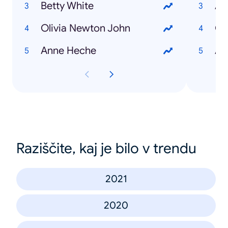
Betty White
Au
Olivia Newton John
Co
Anne Heche
All
Raziščite, kaj je bilo v trendu
2021
2020