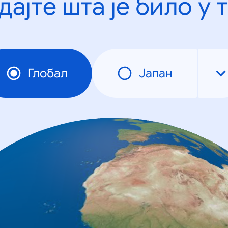
дајте шта је било у 
Глобал
Јапан