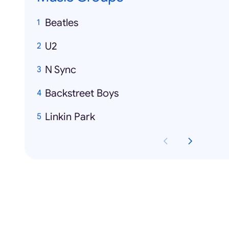
Beatles
U2
N Sync
Backstreet Boys
Linkin Park