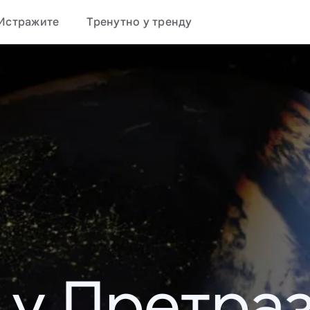
Истражите
Тренутно у тренду
 у Претраз