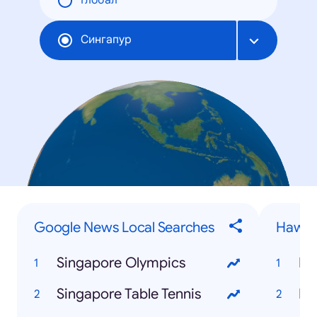
Глобал
Сингапур
Google News Local Searches
Hawke
Singapore Olympics
Singapore Table Tennis
Ne