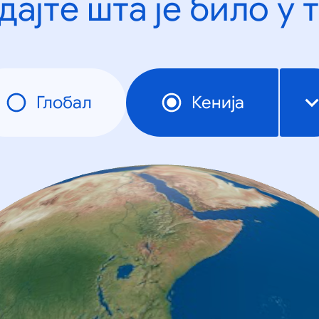
дајте шта је било у 
Глобал
Кенија