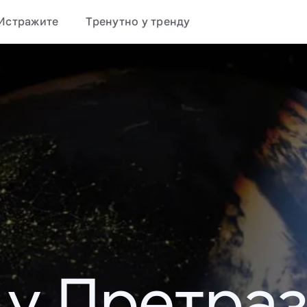
Истражите
Тренутно у тренду
 у Претраз