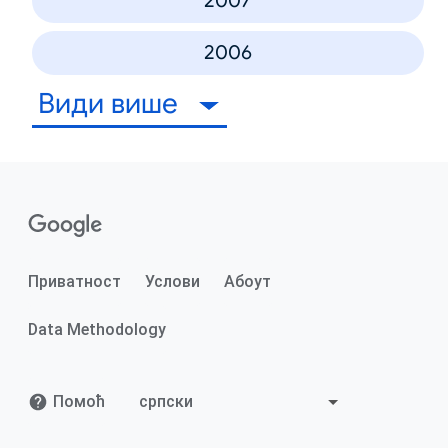
2007
2006
Види више
Приватност
Услови
Абоут
Data Methodology
Помоћ