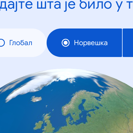
дајте шта је било у 
Глобал
Норвешка