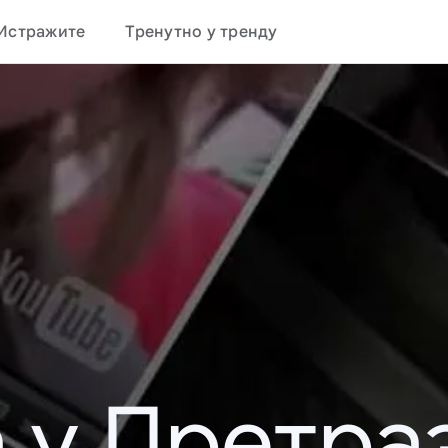
Истражите
Тренутно у тренду
 у Претраз