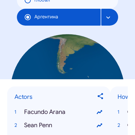
Глобал
Аргентина
Actors
How to
Facundo Arana
Sean Penn
Có