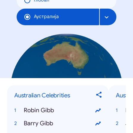
Глобал
Аустралија
Australian Celebrities
Austr
Robin Gibb
Hu
Barry Gibb
Ju