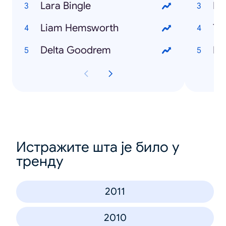
Lara Bingle
Fe
Liam Hemsworth
Tr
Delta Goodrem
Me
Истражите шта је било у
тренду
2011
2010