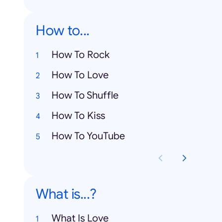
How to...
How To Rock
How To Love
How To Shuffle
How To Kiss
How To YouTube
What is...?
What Is Love