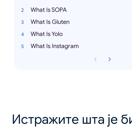
What Is SOPA
What Is Gluten
What Is Yolo
What Is Instagram
Истражите шта је б