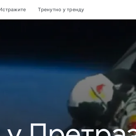
Истражите
Тренутно у тренду
 у Претраз