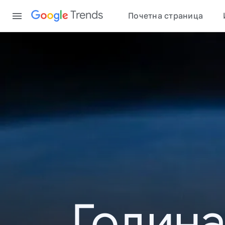
Content
Trends
Почетна страница
Година