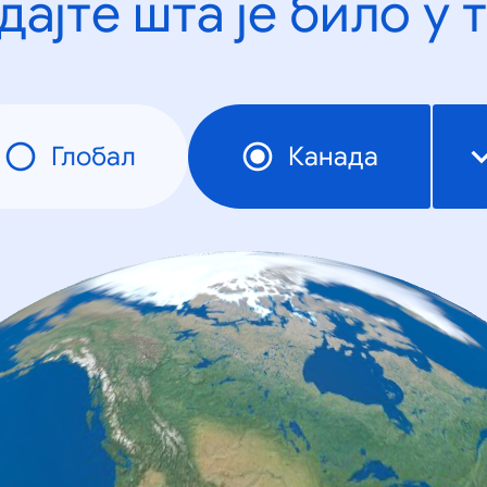
дајте шта је било у 
Глобал
Канада