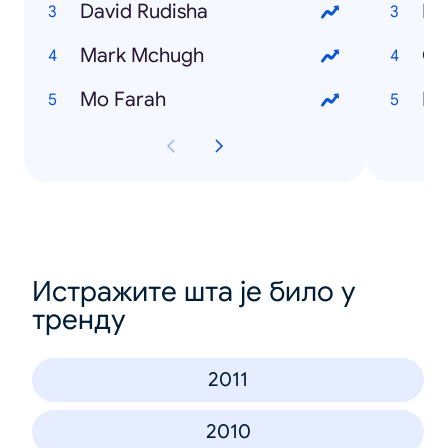
David Rudisha
Li
Mark Mchugh
Ci
Mo Farah
Da
Истражите шта је било у
тренду
2011
2010