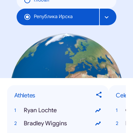
Глобал
Република Ирска
Athletes
Celebr
Ryan Lochte
Cr
Bradley Wiggins
Mi