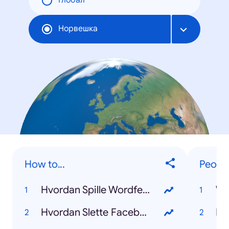
Глобал
Норвешка
How to...
Peopl
Hvordan Spille Wordfeud
Wh
Hvordan Slette Facebook
Ka