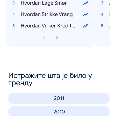
Hvordan Lage Smør
Am
Hvordan Strikke Vrang
Mo
Hvordan Virker Kredittkort
Al
Истражите шта је било у
тренду
2011
2010