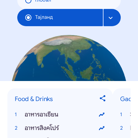
Глобал
Тајланд
Food & Drinks
Gadge
อาหารอาเซียน
Si
อาหารสิงคโปร์
In