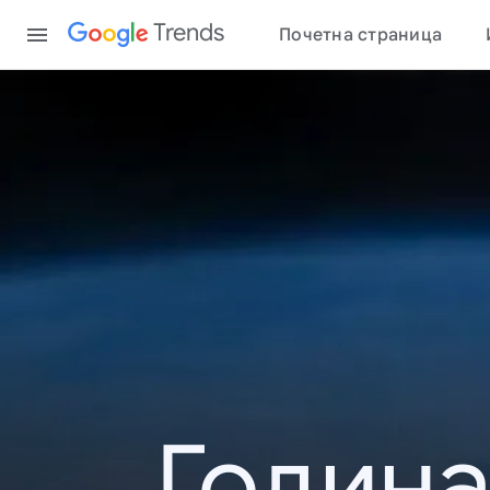
Content
Trends
Почетна страница
Година