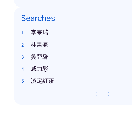
Searches
李宗瑞
林書豪
吳亞馨
威力彩
淡定紅茶