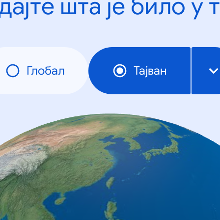
дајте шта је било у 
Глобал
Тајван