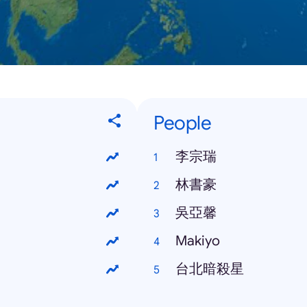
People
李宗瑞
林書豪
吳亞馨
Makiyo
台北暗殺星