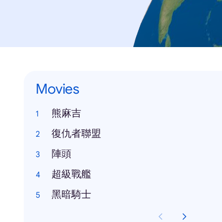
Movies
熊麻吉
復仇者聯盟
陣頭
超級戰艦
黑暗騎士