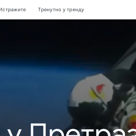
Истражите
Тренутно у тренду
 у Претраз