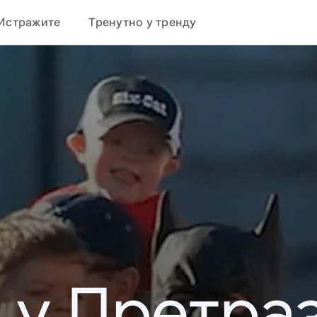
Истражите
Тренутно у тренду
 у Претраз