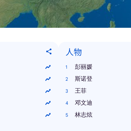
人物
彭丽媛
斯诺登
王菲
邓文迪
林志炫