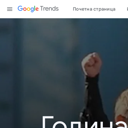
Content
Trends
Почетна страница
Година