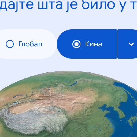
дајте шта је било у 
Глобал
Кина