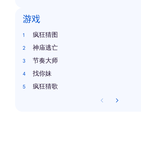
游戏
疯狂猜图
神庙逃亡
节奏大师
找你妹
疯狂猜歌