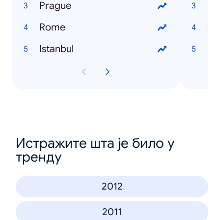
Prague
Lo
Rome
Gl
Istanbul
Fli
Истражите шта је било у
тренду
2012
2011