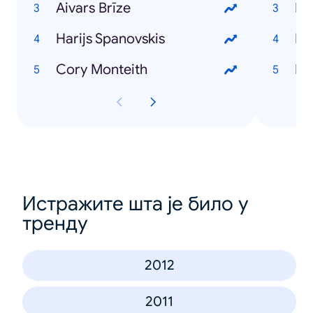
Aivars Brīze
Dz
Harijs Spanovskis
Rī
Cory Monteith
Ma
Истражите шта је било у
тренду
2012
2011