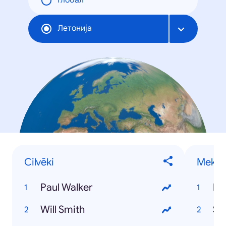
Глобал
Летонија
Cilvēki
Meklē
Paul Walker
Pa
Will Smith
St