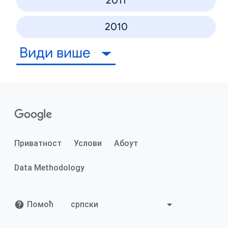
2011
2010
Види више
Приватност
Услови
Абоут
Data Methodology
Помоћ