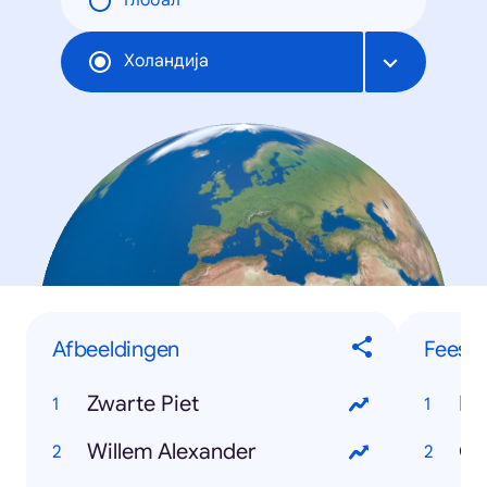
Глобал
Холандија
Afbeeldingen
Feest
Zwarte Piet
Ko
Willem Alexander
Ca