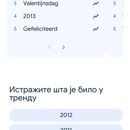
Valentijnsdag
Pa
2013
He
Gefeliciteerd
Va
Истражите шта је било у
тренду
2012