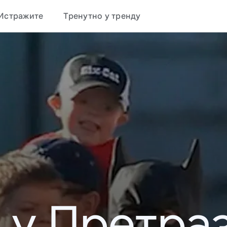
Истражите
Тренутно у тренду
 у Претраз