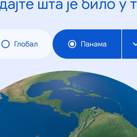
дајте шта је било у 
Глобал
Панама