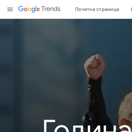
Content
Trends
Почетна страница
Година