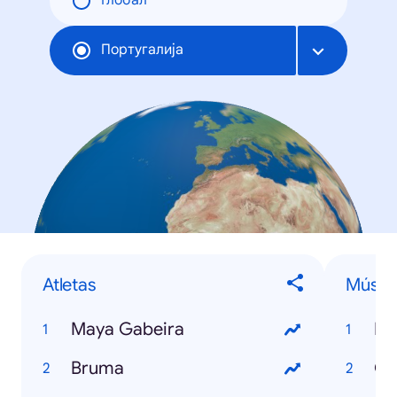
Глобал
Португалија
Atletas
Músic
Maya Gabeira
Ha
Bruma
Ga