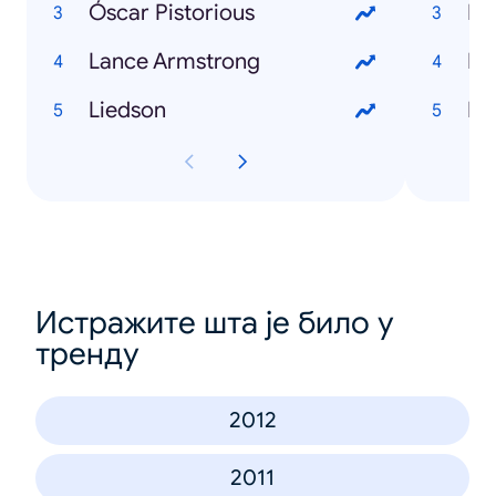
Óscar Pistorious
I l
Lance Armstrong
Di
Liedson
Bl
Истражите шта је било у
тренду
2012
2011