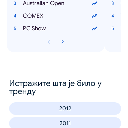
Australian Open
Cy
COMEX
Tw
PC Show
Pa
Истражите шта је било у
тренду
2012
2011